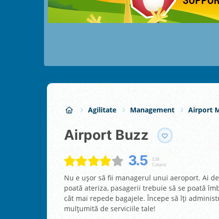
Agilitate
Management
Airport 
Airport Buzz
3.5
538
Cotare:
Nu e ușor să fii managerul unui aeroport. Ai d
poată ateriza, pasagerii trebuie să se poată îmb
cât mai repede bagajele. Începe să îți administr
mulțumită de serviciile tale!