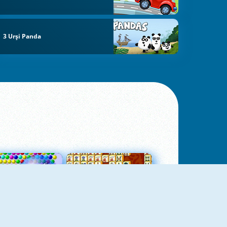
3 Urși Panda
Bubbles 3
Mah Jong Connect