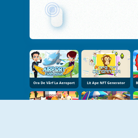
Ora De Vârf La Aeroport
Lit Ape NFT Generator
Cat Pancake Diner
Merge Lagoon