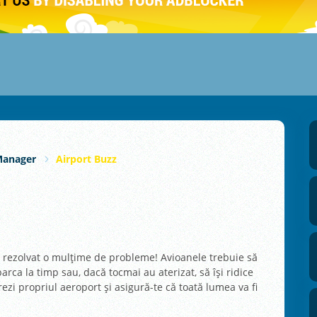
Manager
Airport Buzz
e rezolvat o mulțime de probleme! Avioanele trebuie să
arca la timp sau, dacă tocmai au aterizat, să își ridice
ezi propriul aeroport și asigură-te că toată lumea va fi