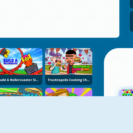
Build A Rollercoaster Simulator
Trucktopolis Cooking Chaos
Build A Go-Kart
Beauty Resort 2