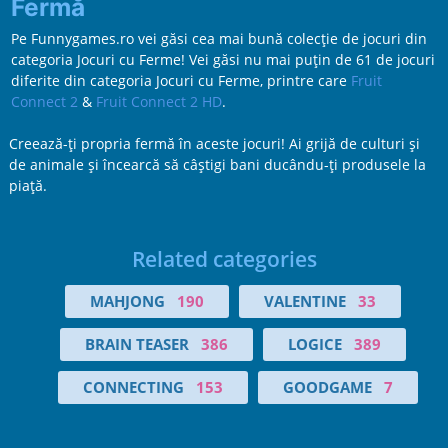
Fermă
Pe Funnygames.ro vei găsi cea mai bună colecție de jocuri din
categoria Jocuri cu Ferme! Vei găsi nu mai puțin de 61 de jocuri
diferite din categoria Jocuri cu Ferme, printre care
Fruit
Connect 2
&
Fruit Connect 2 HD
.
Creează-ţi propria fermă în aceste jocuri! Ai grijă de culturi şi
de animale şi încearcă să câştigi bani ducându-ţi produsele la
piaţă.
Related categories
MAHJONG
190
VALENTINE
33
BRAIN TEASER
386
LOGICE
389
CONNECTING
153
GOODGAME
7