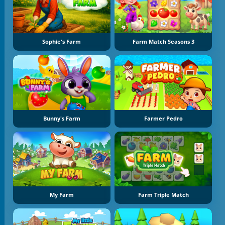
Sophie's Farm
Farm Match Seasons 3
Bunny's Farm
Farmer Pedro
My Farm
Farm Triple Match