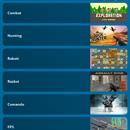
Combat
Hunting
Roboti
Razboi
Comando
FPS