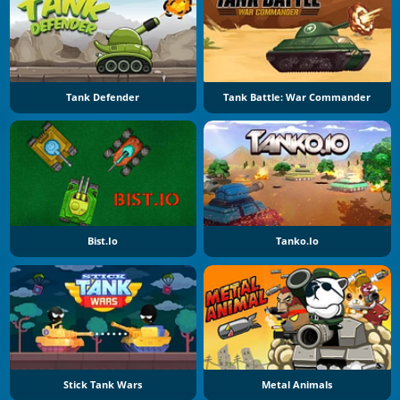
Tank Defender
Tank Battle: War Commander
Bist.io
Tanko.io
Stick Tank Wars
Metal Animals