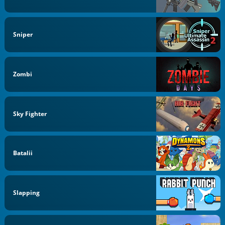
Sniper
Zombi
Sky Fighter
Batalii
Slapping