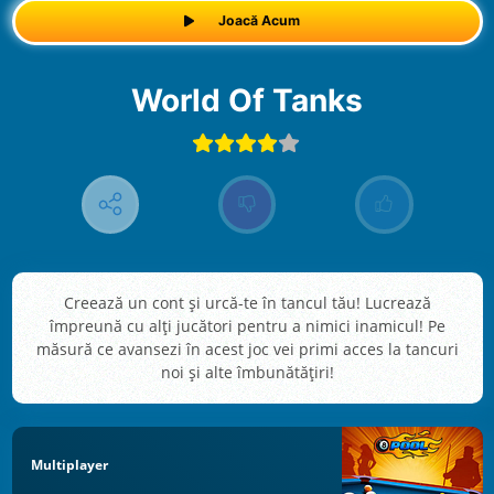
Joacă Acum
World Of Tanks
Creează un cont și urcă-te în tancul tău! Lucrează
împreună cu alți jucători pentru a nimici inamicul! Pe
măsură ce avansezi în acest joc vei primi acces la tancuri
noi și alte îmbunătățiri!
Multiplayer