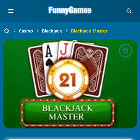
Casino
Blackjack
Blackjack Master