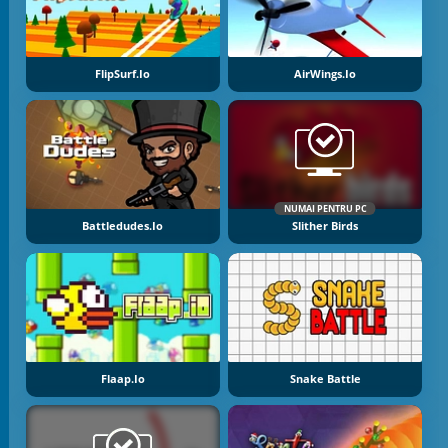
FlipSurf.io
AirWings.io
NUMAI PENTRU PC
Battledudes.io
Slither Birds
Flaap.io
Snake Battle