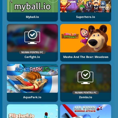
Myball.io
Superhero.io
NUMAI PENTRU PC
Carfight.io
Masha And The Bear: Meadows
NUMAI PENTRU PC
AquaPark.io
Zombs.io