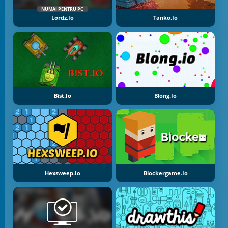
NUMAI PENTRU PC
Lordz.io
Tanko.io
Bist.io
Blong.io
Hexsweep.io
Blockergame.io