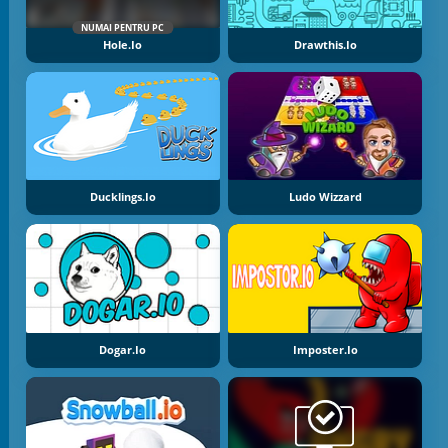
NUMAI PENTRU PC
Hole.io
Drawthis.io
Ducklings.io
Ludo Wizzard
Dogar.io
Imposter.io