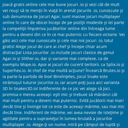
Joacă gratis online cele mai bune jocuri .io și vezi cât de mult
vei reuși să te menții în viață în arenă! Jocurile .io, cunoscute și
sub denumirea de Jocuri Agar, sunt masive jocuri multiplayer
online în care de obicei începi de pe poziții modeste și iei parte
la competiții împotriva jucătorilor online din întreaga lume
pentru a deveni din ce în ce mai puternic cu fiecare victorie. Vei
găsi aici cele mai cunoscute și cele mai noi jocuri .io, totul
gratis! Alege jocul de care ai chef și începe chiar acum
distracția! Lista jocurilor .io include jocuri clasice de genul
Agar.io și Slither.io, dar și variante mai complexe, ca de
exemplu Mope.io. Apoi ai jocuri de cucerit teritorii, ca Splix.io și
Superhex.io. Ai chef de mai multă acțiune? Încearcă Brutes.io și
ia parte la partide de box! Bineînțeles, jocul Snake este
strămoșul tuturor jocurilor.io, iar acum poți juca aici varianta
3D în Snakes3D.io! Indiferente de ce joc vei alege să joci,
premisa e mereu aceeași: ești mic și trebuie să mănânci cât
mai mult pentru a deveni mai puternic. Evită jucătorii mai mari
decât tine și învinge tot ce este de aceeași mărime, sau mai mic
decât tine. Indiferent de mărime, vei avea nevoie de istețime și
agilitate pentru a supraviețui în lumea brutală a jocurilor
multiplayer .io. Alege-ți un nume, intră pe câmpul de luptă și