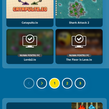
Catapultz.io
Shark Attack 2
NUMAI PENTRU PC
NUMAI PENTRU PC
Lordz2.io
The Floor Is Lava.io
1
2
3