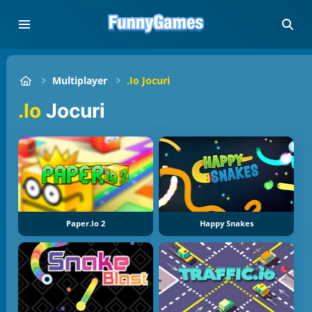
Multiplayer
.io Jocuri
.io
Jocuri
Paper.io 2
Happy Snakes