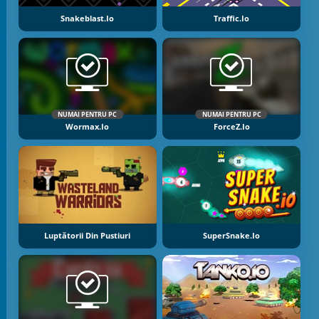
Snakeblast.io
Traffic.io
NUMAI PENTRU PC
NUMAI PENTRU PC
Wormax.io
ForceZ.io
Luptătorii Din Pustiuri
SuperSnake.io