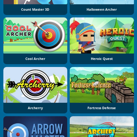
Count Master 3D
Halloween Archer
Cool Archer
Heroic Quest
Archerry
Fortress Defense