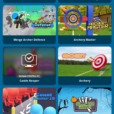
Merge Archer Defence
Archery Master
NUMAI PENTRU PC
Castle Keeper
Archery