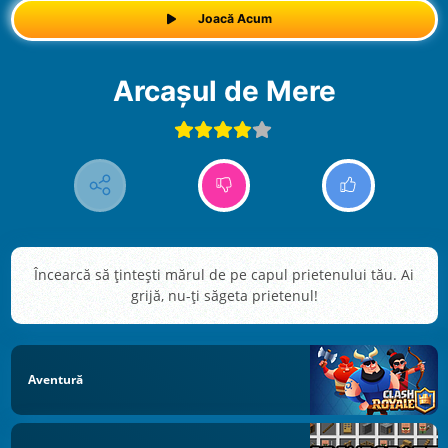
Joacă Acum
Arcașul de Mere
Încearcă să țintești mărul de pe capul prietenului tău. Ai
grijă, nu-ți săgeta prietenul!
Aventură