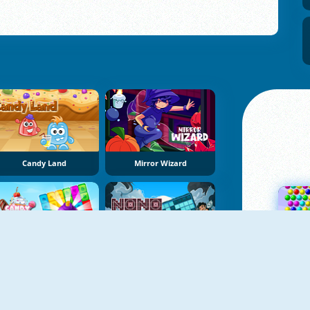
Candy Land
Mirror Wizard
Candy Tile Blast
NoNoSparks: Genesis