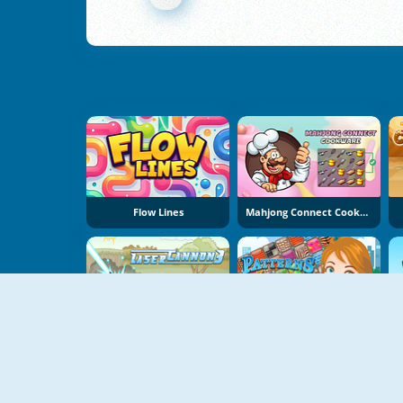
Flow Lines
Mahjong Connect Cookware
Laser Cannon 3
Patterns Link