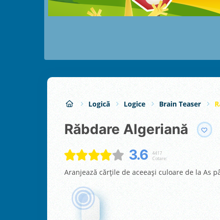
Logică
Logice
Brain Teaser
R
Răbdare Algeriană
3.6
4417
Cotare:
Aranjează cărțile de aceeași culoare de la As p