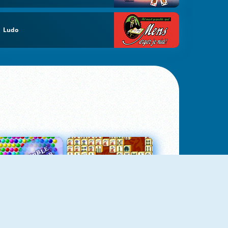
Ludo
Bubbles 3
Mah Jong Connect