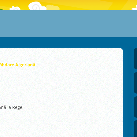
ăbdare Algeriană
ână la Rege.