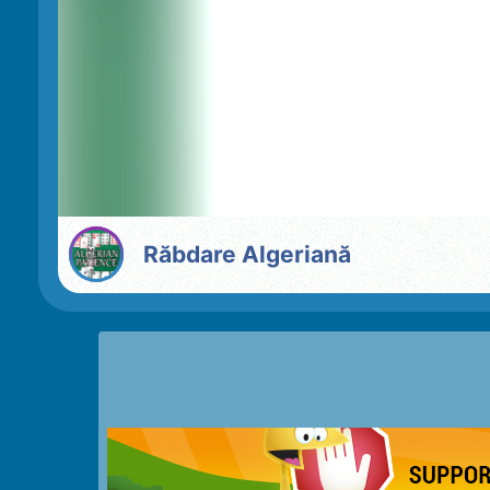
Răbdare Algeriană