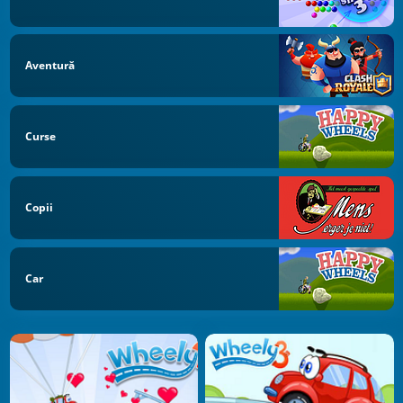
Aventură
Curse
Copii
Car