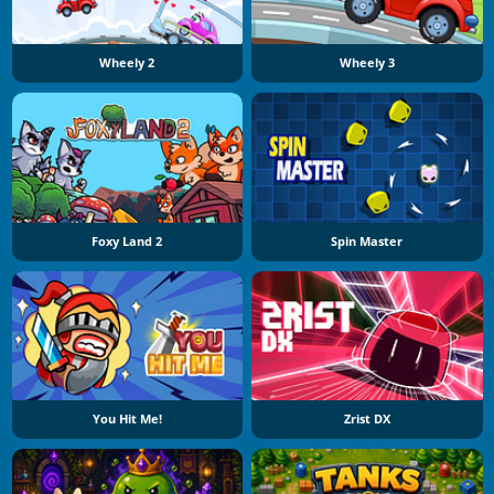
Wheely 2
Wheely 3
Foxy Land 2
Spin Master
You Hit Me!
Zrist DX