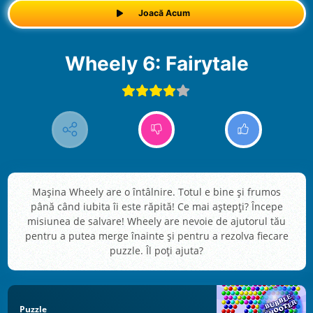
Joacă Acum
Wheely 6: Fairytale
Mașina Wheely are o întâlnire. Totul e bine și frumos
până când iubita îi este răpită! Ce mai aștepți? Începe
misiunea de salvare! Wheely are nevoie de ajutorul tău
pentru a putea merge înainte și pentru a rezolva fiecare
puzzle. Îl poți ajuta?
Puzzle