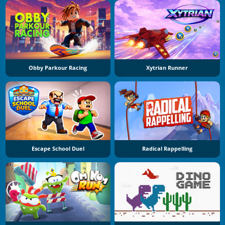
Obby Parkour Racing
Xytrian Runner
Escape School Duel
Radical Rappelling