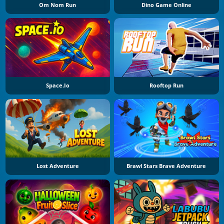
Om Nom Run
Dino Game Online
Space.io
Rooftop Run
Lost Adventure
Brawl Stars Brave Adventure