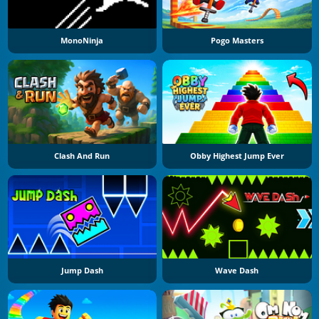
MonoNinja
Pogo Masters
Clash And Run
Obby Highest Jump Ever
Jump Dash
Wave Dash