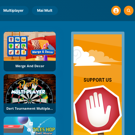
Multiplayer
Mai Mult
Merge And Decor
Dart Tournament Multiplayer