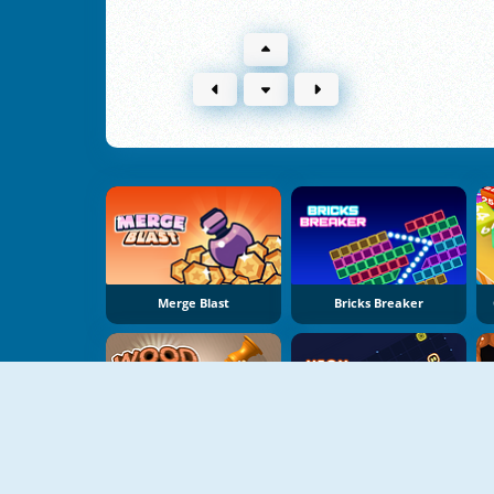
Merge Blast
Bricks Breaker
Woodturning Studio
Neon Snake Game