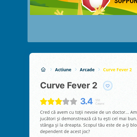
Actiune
Arcade
Curve Fever 2
Curve Fever 2
3.4
592
Cotare:
Cred că avem cu toții nevoie de un doctor... Am 
jucători și demonstrează că tu ești cel mai bun. 
stânga și la dreapta. Scopul tău este de a-ți bl
dependent de acest joc?