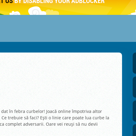
dat în febra curbelor! Joacă online împotriva altor
Ce trebuie să faci? Ești o linie care poate lua curbe la
oca complet adversarii. Oare vei reuși să nu devii