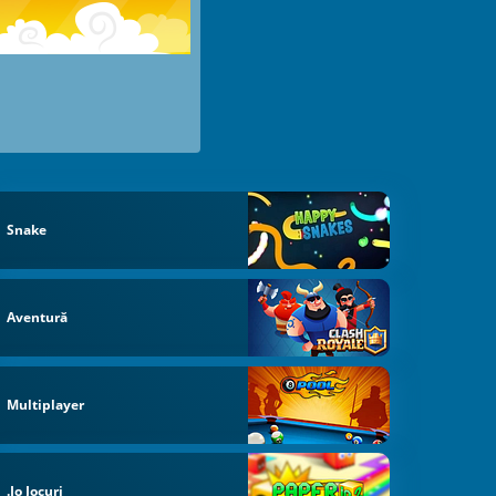
Snake
Aventură
Multiplayer
.io Jocuri