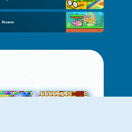
Arcane
Bubbles 3
Mah Jong Connect