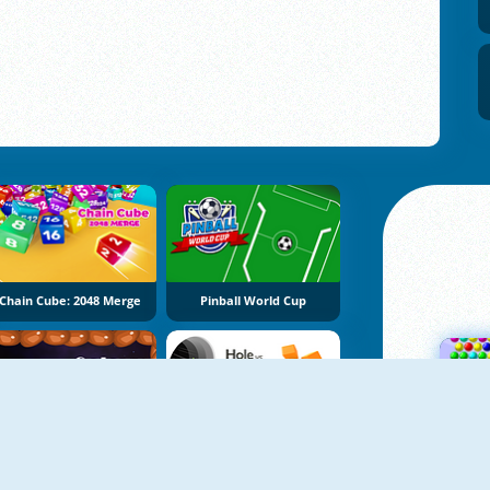
Chain Cube: 2048 Merge
Pinball World Cup
Galaxy And Stone
Hole Vs Bombs