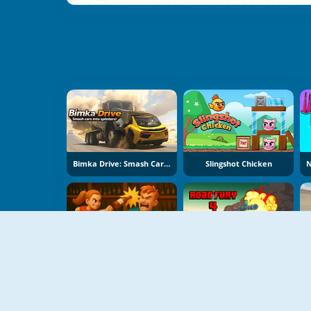
Bimka Drive: Smash Cars Into Splinters
Slingshot Chicken
Crazy Bar Brawl
Road Of Fury 4