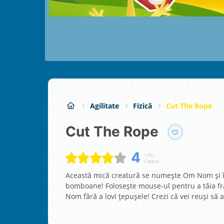
Agilitate
Fizică
Cut The Rope
Cut The Rope
4
1751
Cotare:
Această mică creatură se numeşte Om Nom şi îi
bomboane! Foloseşte mouse-ul pentru a tăia f
Nom fără a lovi ţepuşele! Crezi că vei reuşi să a