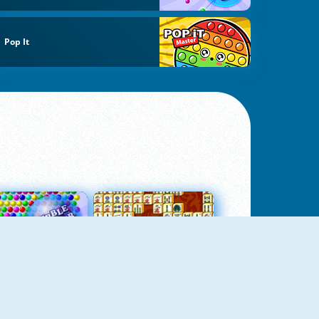
Pop It
Bubbles 3
Mah Jong Connect