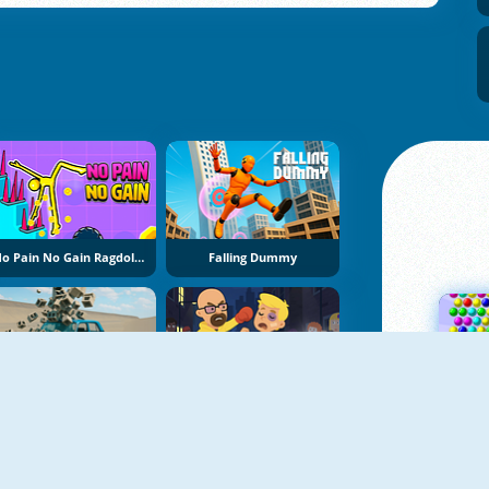
No Pain No Gain Ragdoll Sandbox
Falling Dummy
Car Crash Test: Abandoned City
Drunken Fighters