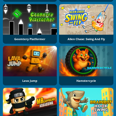
Geomtery Platformer
Alien Chase: Swing And Fly
Lava Jump
Hamstercycle