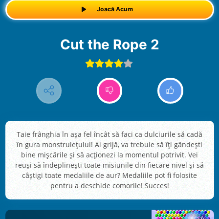
Joacă Acum
Cut the Rope 2
Taie frânghia în așa fel încât să faci ca dulciurile să cadă
în gura monstrulețului! Ai grijă, va trebuie să îți gândești
bine mișcările și să acționezi la momentul potrivit. Vei
reuși să îndeplinești toate misiunile din fiecare nivel și să
câștigi toate medaliile de aur? Medaliile pot fi folosite
pentru a deschide comorile! Succes!