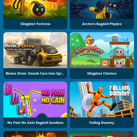
Slingshot Fortress
Archers Ragdoll Physics
Bimka Drive: Smash Cars Into Splinters
Slingshot Chicken
No Pain No Gain Ragdoll Sandbox
Falling Dummy