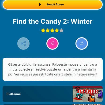
Joacă Acum
Find the Candy 2: Winter
Găseşte dulciurile ascunse! Foloseşte mouse-ul pentru a
muta obiecte şi rezolvă puzzle-urile pentru a înainta în
joc. Vei reuşi să găseşti toate cele 3 stele în fiecare nivel?
Platformă