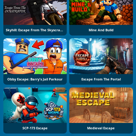
Skyhill: Escape From The Skyscraper
Mine And Build
Obby Escape: Barry's Jail Parkour
Escape From The Portal
SCP-173 Escape
Medieval Escape