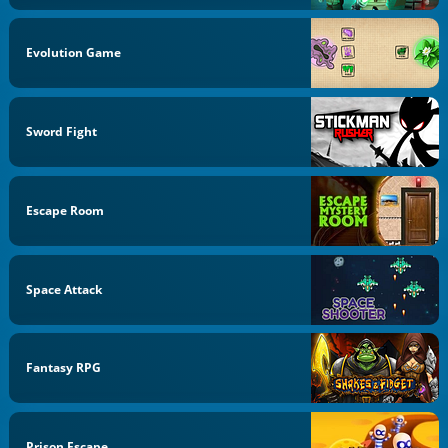
Evolution Game
Sword Fight
Escape Room
Space Attack
Fantasy RPG
Prison Escape