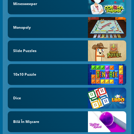
Minesweeper
Monopoly
Slide Puzzles
10x10 Puzzle
Dice
Bilă În Mișcare