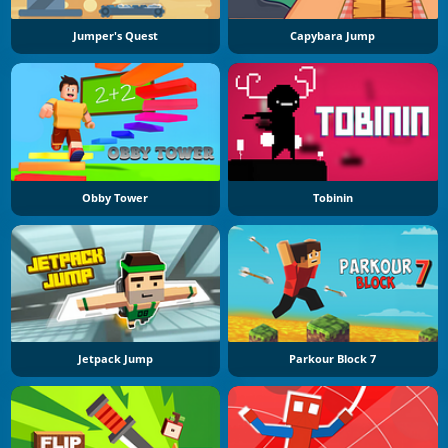
Jumper's Quest
Capybara Jump
Obby Tower
Tobinin
Jetpack Jump
Parkour Block 7