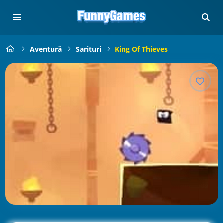
Aventură
Sarituri
King Of Thieves