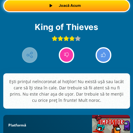
Joacă Acum
King of Thieves
Ești prințul neîncoronat al hoților! Nu există ușă sau lacăt
care să îți stea în cale. Dar trebuie să fii atent să nu fi
prins. Nu este chiar așa de ușor. Dar trebuie să te menții
cu orice preț în frunte! Mult noroc.
Platformă