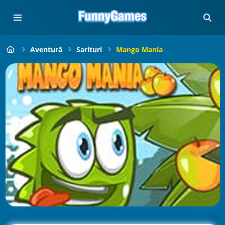
Aventură
Sarituri
Mango Mania