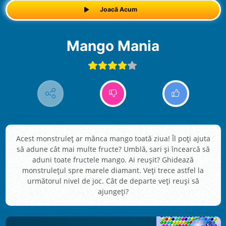
Joacă Acum
Mango Mania
Acest monstruleț ar mânca mango toată ziua! Îl poți ajuta
să adune cât mai multe fructe? Umblă, sari și încearcă să
aduni toate fructele mango. Ai reușit? Ghidează
monstrulețul spre marele diamant. Veți trece astfel la
următorul nivel de joc. Cât de departe veți reuși să
ajungeți?