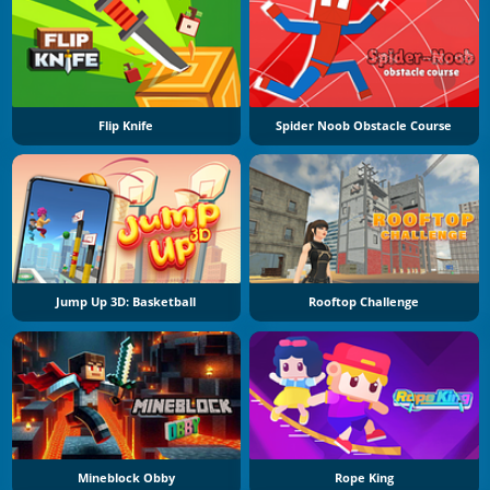
Flip Knife
Spider Noob Obstacle Course
Jump Up 3D: Basketball
Rooftop Challenge
Mineblock Obby
Rope King