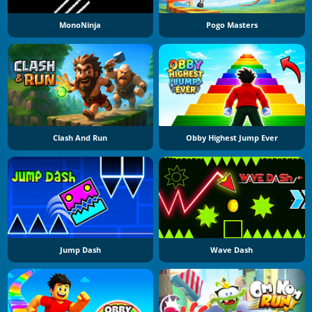
MonoNinja
Pogo Masters
Clash And Run
Obby Highest Jump Ever
Jump Dash
Wave Dash