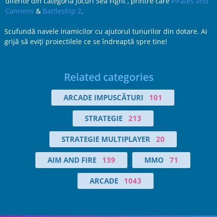
diferite din categoria jocuri Sea Fight , printre care
Pirates and
Cannons
&
Battleship 2
.
Scufundă navele inamicilor cu ajutorul tunurilor din dotare. Ai
grijă să eviţi proiectilele ce se îndreaptă spre tine!
Related categories
ARCADE IMPUSCĂTURI
101
STRATEGIE
213
STRATEGIE MULTIPLAYER
20
AIM AND FIRE
139
MMO
71
ARCADE
1043