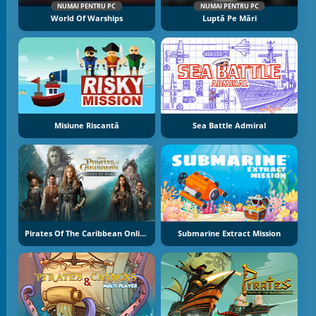
NUMAI PENTRU PC
NUMAI PENTRU PC
World Of Warships
Luptă Pe Mări
Misiune Riscantă
Sea Battle Admiral
Pirates Of The Caribbean Online
Submarine Extract Mission