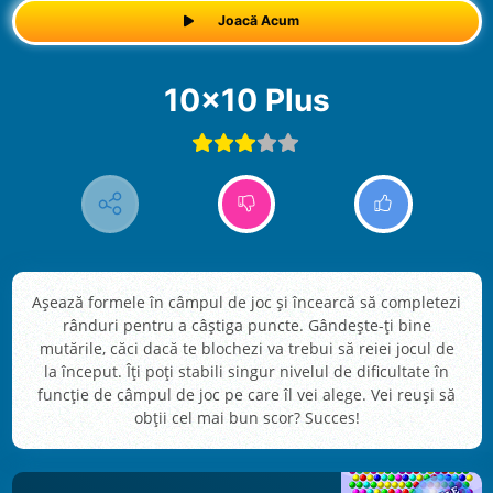
Joacă Acum
10x10 Plus
Așează formele în câmpul de joc și încearcă să completezi
rânduri pentru a câștiga puncte. Gândește-ți bine
mutările, căci dacă te blochezi va trebui să reiei jocul de
la început. Îți poți stabili singur nivelul de dificultate în
funcție de câmpul de joc pe care îl vei alege. Vei reuși să
obții cel mai bun scor? Succes!