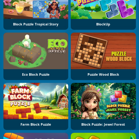
Block Puzzle Tropical Story
BlockUp
Eco Block Puzzle
Puzzle Wood Block
Farm Block Puzzle
Block Puzzle: Jewel Forest