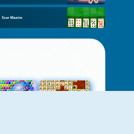
Scor Maxim
Bubbles 3
Mah Jong Connect