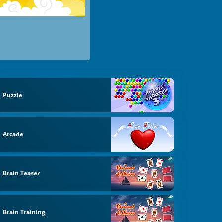
Puzzle
Arcade
Brain Teaser
Brain Training