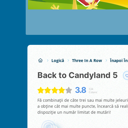
Logică
Three In A Row
Înapoi În
Back to Candyland 5
3.8
534
Cotare:
Fă combinații de câte trei sau mai multe jeleur
a obține cât mai multe puncte, încearcă să reali
dispoziție un număr limitat de mutări!