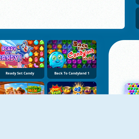
Ready Set Candy
Back To Candyland 1
VegaMix 2: Wild West Puzzle
Pop Fruit