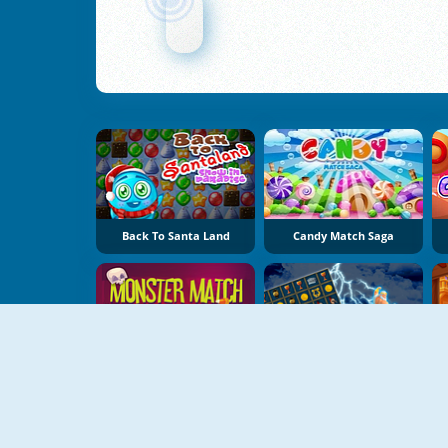
Back To Santa Land
Candy Match Saga
Monster Match Online
Epic Blast