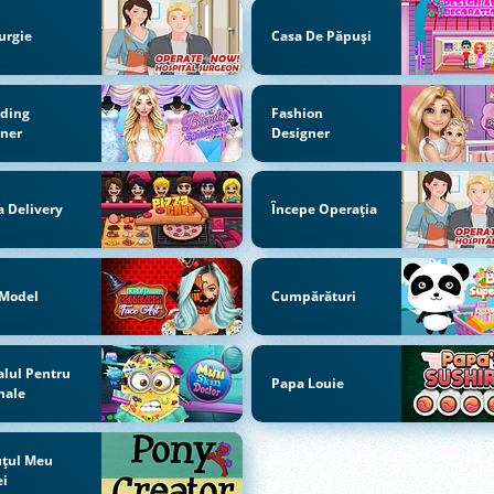
urgie
Casa De Păpuși
ding
Fashion
nner
Designer
a Delivery
Începe Operaţia
 Model
Cumpărături
alul Pentru
Papa Louie
male
uţul Meu
ei