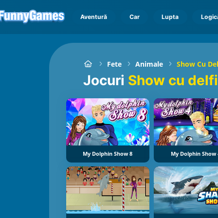
Aventură
Car
Lupta
Logic
Fete
Animale
Show Cu Del
jocuri
Show cu delfi
My Dolphin Show 8
My Dolphin Show 