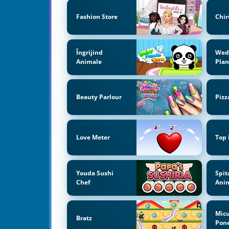
Fashion Store
Chir
Îngrijind
Wed
Animale
Pla
Beauty Parlour
Pizz
Love Meter
Top
Youda Sushi
Spit
Chef
Ani
Mic
Bratz
Pon