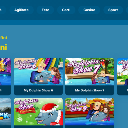
ă
Agilitate
Fete
Carti
Casino
Sport
fini
ni
4
My Dolphin Show 6
My Dolphin Show 7