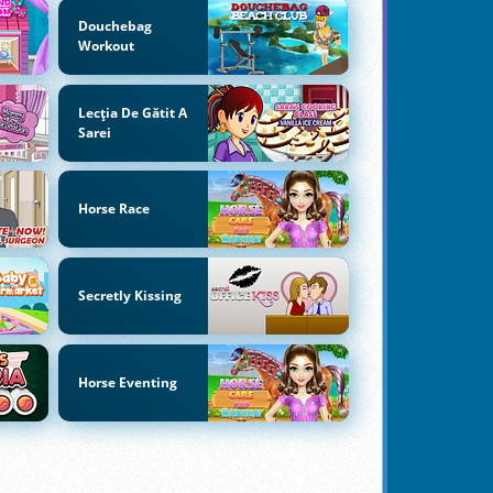
Douchebag
Workout
Lecția De Gătit A
Sarei
Horse Race
Secretly Kissing
Horse Eventing