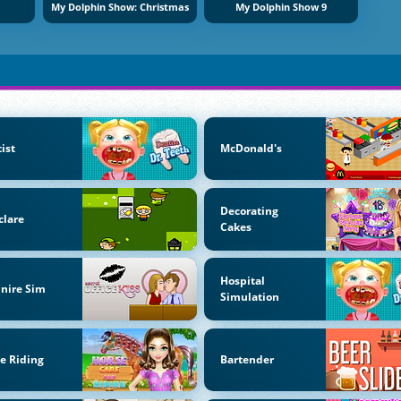
My Dolphin Show: Christmas
My Dolphin Show 9
ist
McDonald's
Decorating
clare
Cakes
Hospital
lnire Sim
Simulation
e Riding
Bartender