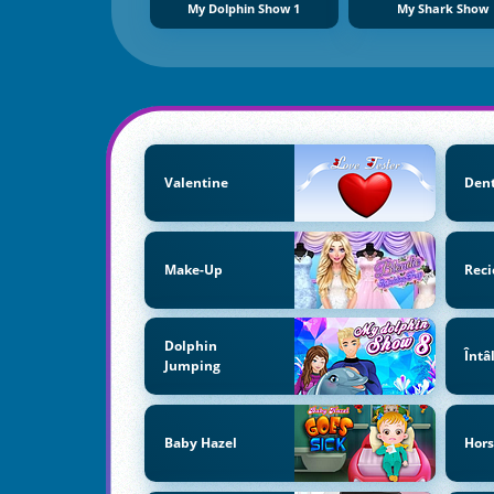
My Dolphin Show 1
My Shark Show
Valentine
Dent
Make-Up
Reci
Dolphin
Întâ
Jumping
Baby Hazel
Hors