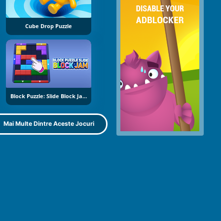
Cube Drop Puzzle
Block Puzzle: Slide Block Jam
Mai Multe Dintre Aceste Jocuri