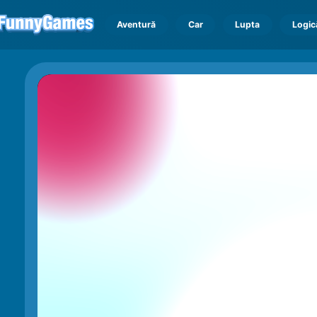
Aventură
Car
Lupta
Logic