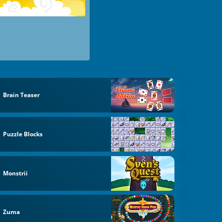
Brain Teaser
Puzzle Blocks
Monstrii
Zuma