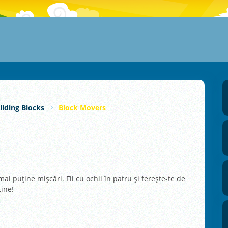
liding Blocks
Block Movers
i puține mișcări. Fii cu ochii în patru și ferește-te de
tine!