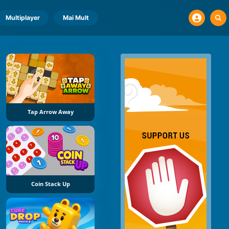
Multiplayer
Mai Mult
Tap Arrow Away
Coin Stack Up