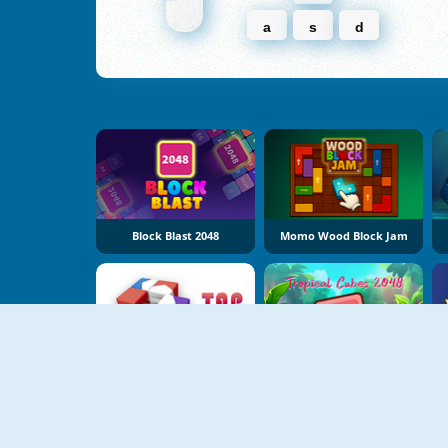
a
s
d
Block Blast 2048
Momo Wood Block Jam
Tap Away
Tropical Cubes 2048