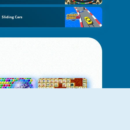
Sliding Cars
Bubbles 3
Mah Jong Connect