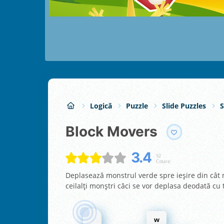
Logică
Puzzle
Slide Puzzles
S
Block Movers
3.4
92
Cotare:
Deplasează monstrul verde spre ieșire din cât ma
ceilalți monștri căci se vor deplasa deodată cu 
w