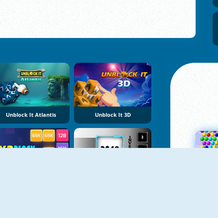
Unblock It Atlantis
Unblock It 3D
X2 Block Match
Inversion 2048