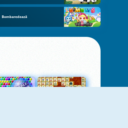
Bombaredează
Bubbles 3
Mah Jong Connect