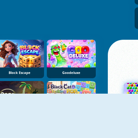
Block Escape
Goodeluxe
Dear Island
Black Cat Stacking Pop