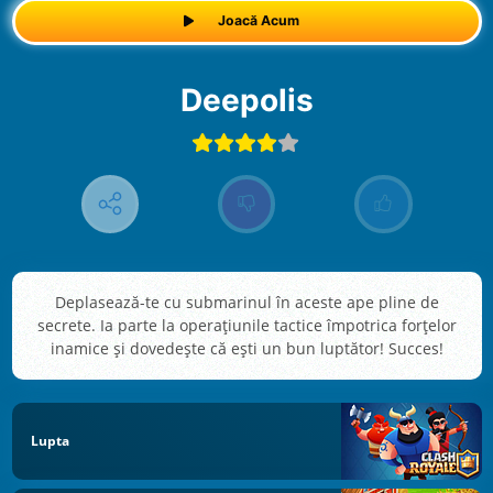
Joacă Acum
Deepolis
Deplasează-te cu submarinul în aceste ape pline de
secrete. Ia parte la operațiunile tactice împotrica forțelor
inamice și dovedește că ești un bun luptător! Succes!
Lupta