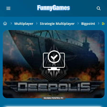
Multiplayer
Strategie Multiplayer
Bigpoint
Dee
NUMAI PENTRU PC