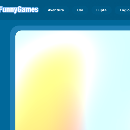
Aventură
Car
Lupta
Logic