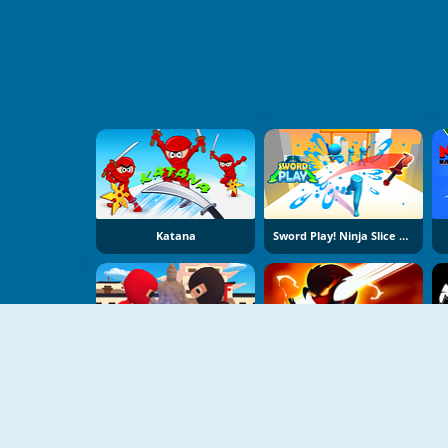
Katana
Sword Play! Ninja Slice Runner
Stickman Ninja: Way Of The Shinobi
Stick War Ninja Duel