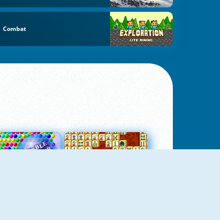
Combat
Bubbles 3
Mah Jong Connect