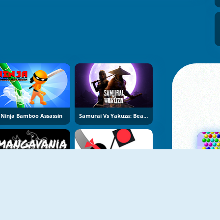
Ninja Bamboo Assassin
Samurai Vs Yakuza: Beat Em Up
Mangavania
Ninja Man