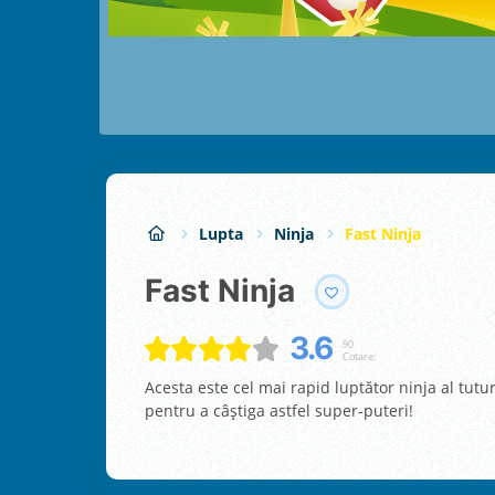
Lupta
Ninja
Fast Ninja
Fast Ninja
3.6
90
Cotare:
Acesta este cel mai rapid luptător ninja al tutu
pentru a câștiga astfel super-puteri!