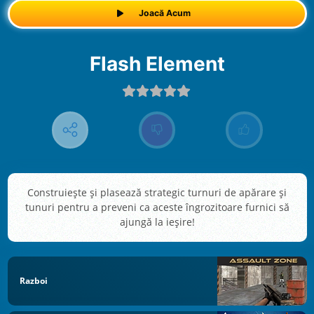
Joacă Acum
Flash Element
Construiește și plasează strategic turnuri de apărare și
tunuri pentru a preveni ca aceste îngrozitoare furnici să
ajungă la ieșire!
Razboi