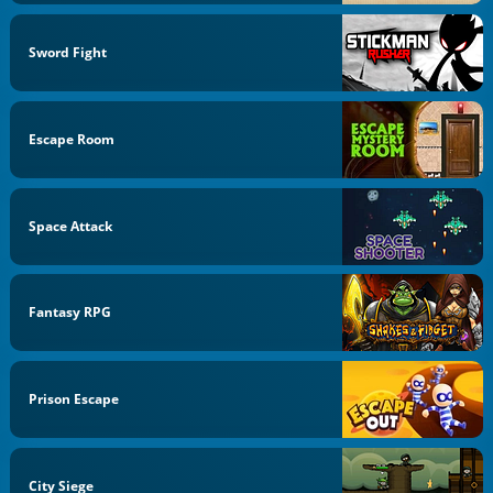
Sword Fight
Escape Room
Space Attack
Fantasy RPG
Prison Escape
City Siege