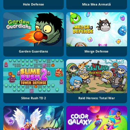
Hole Defense
Mica Mea Armată
Garden Guardians
Merge Defense
Slime Rush TD 2
Raid Heroes: Total War