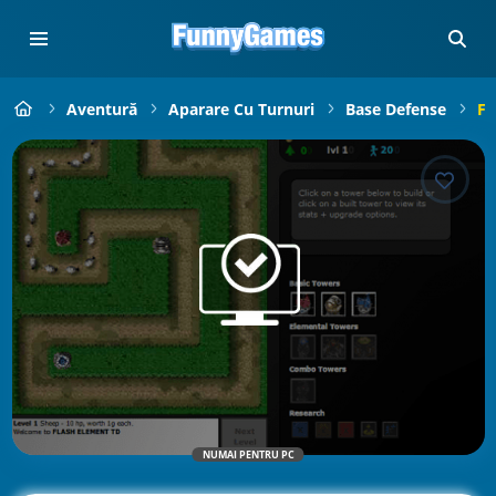
Aventură
Aparare Cu Turnuri
Base Defense
Fl
NUMAI PENTRU PC