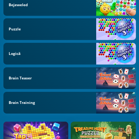
Bejeweled
Puzzle
Logică
Brain Teaser
Brain Training