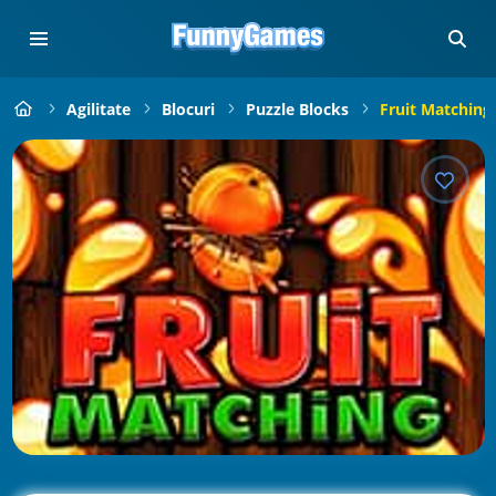
Agilitate
Blocuri
Puzzle Blocks
Fruit Matching