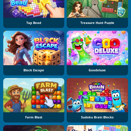
Tap Bead
Treasure Hunt Puzzle
Block Escape
Goodeluxe
Farm Blast
Sudoku Brain Blocks