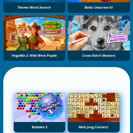
Theme Word Search
Bolts: Unscrew It!
VegaMix 2: Wild West Puzzle
Cross Stitch Masters
Bubbles 3
Mah Jong Connect