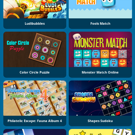
Ludibubbles
Fools Match
Color Circle Puzzle
Monster Match Online
Philatelic Escape: Fauna Album 4
Shapes Sudoku