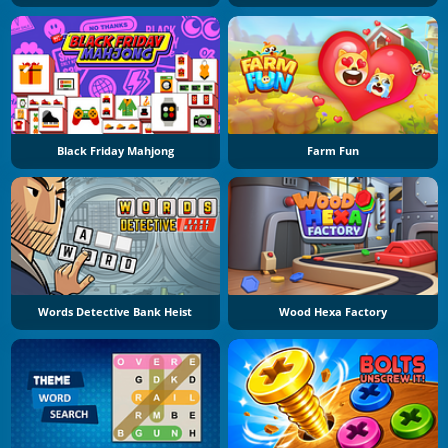
Black Friday Mahjong
Farm Fun
Words Detective Bank Heist
Wood Hexa Factory