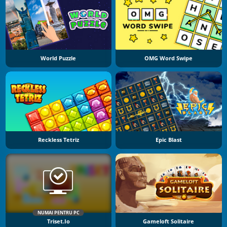
World Puzzle
OMG Word Swipe
Reckless Tetriz
Epic Blast
NUMAI PENTRU PC
Triset.io
Gameloft Solitaire