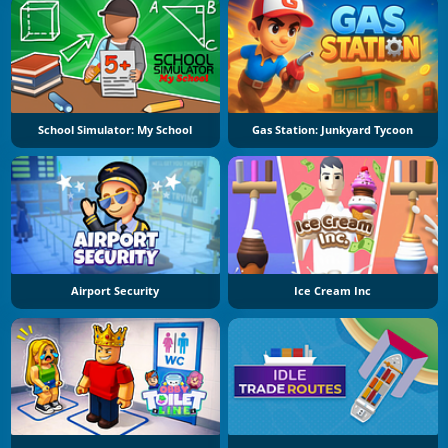
School Simulator: My School
Gas Station: Junkyard Tycoon
Airport Security
Ice Cream Inc