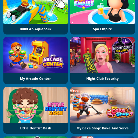
Build An Aquapark
Spa Empire
My Arcade Center
Night Club Security
Little Dentist Dash
My Cake Shop: Bake And Serve