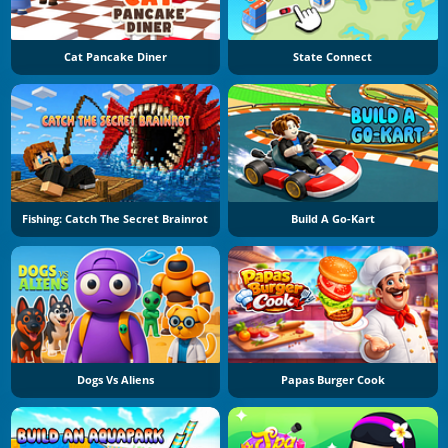
Cat Pancake Diner
State Connect
Fishing: Catch The Secret Brainrot
Build A Go-Kart
Dogs Vs Aliens
Papas Burger Cook