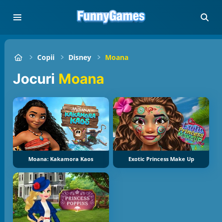
Copii
Disney
Moana
jocuri
Moana
Moana: Kakamora Kaos
Exotic Princess Make Up