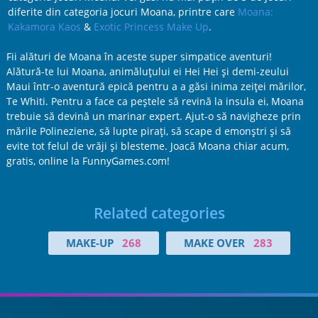
diferite din categoria jocuri Moana, printre care
Moana:
Kakamora Kaos
&
Exotic Princess Make Up
.
Fii alături de Moana în aceste super simpatice aventuri!
Alătură-te lui Moana, animăluțului ei Hei Hei și demi-zeului
Maui într-o aventură epică pentru a a găsi inima zeiței mărilor,
Te Whiti. Pentru a face ca peștele să revină la insula ei, Moana
trebuie să devină un marinar expert. Ajut-o să navigheze prin
mările Polineziene, să lupte pirați, să scape d emonștri și să
evite tot felul de vrăji și blesteme. Joacă Moana chiar acum,
gratis, online la FunnyGames.com!
Related categories
MAKE-UP
268
MAKE OVER
283