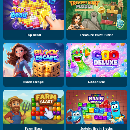
Tap Bead
Treasure Hunt Puzzle
Block Escape
Goodeluxe
Farm Blast
Sudoku Brain Blocks