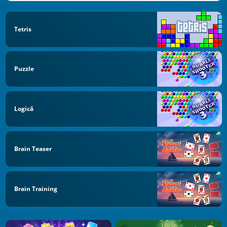
Tetris
Puzzle
Logică
Brain Teaser
Brain Training