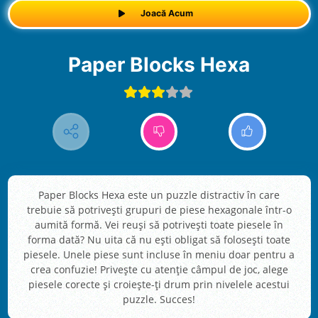
Joacă Acum
Paper Blocks Hexa
Paper Blocks Hexa este un puzzle distractiv în care
trebuie să potrivești grupuri de piese hexagonale într-o
aumită formă. Vei reuși să potrivești toate piesele în
forma dată? Nu uita că nu ești obligat să folosești toate
piesele. Unele piese sunt incluse în meniu doar pentru a
crea confuzie! Privește cu atenție câmpul de joc, alege
piesele corecte și croiește-ți drum prin nivelele acestui
puzzle. Succes!