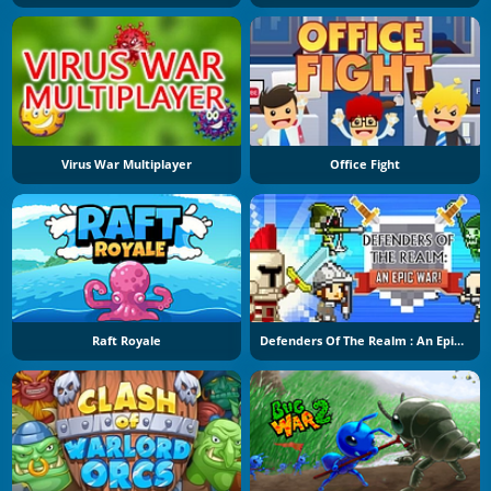
Virus War Multiplayer
Office Fight
Raft Royale
Defenders Of The Realm : An Epic War !