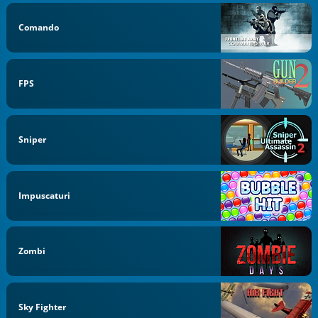
Comando
FPS
Sniper
Impuscaturi
Zombi
Sky Fighter