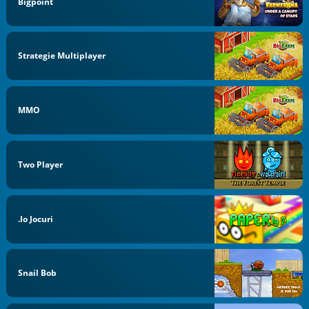
Bigpoint
Strategie Multiplayer
MMO
Two Player
.io Jocuri
Snail Bob