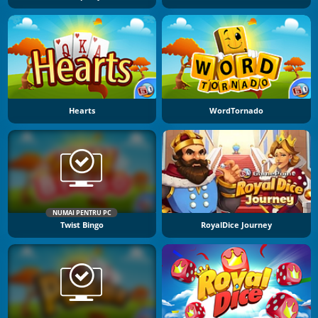
Hearts
WordTornado
NUMAI PENTRU PC
Twist Bingo
RoyalDice Journey