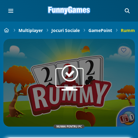
Multiplayer
Jocuri Sociale
GamePoint
Rummy
NUMAI PENTRU PC