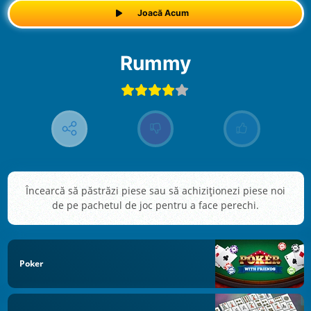
Joacă Acum
Rummy
Încearcă să păstrăzi piese sau să achiziţionezi piese noi
de pe pachetul de joc pentru a face perechi.
Poker