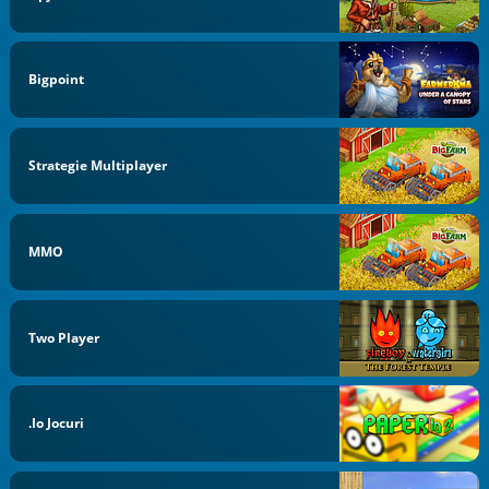
Bigpoint
Strategie Multiplayer
MMO
Two Player
.io Jocuri