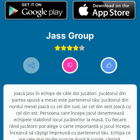
Jass Group
Joacă Jass în echipe de câte doi jucători. Jucătorul din
partea opusă a mesei este partenerul tău; jucătorul din
nordul mesei joacă cu cel din sud, iar cel din vest joacă cu
cel din est. Persoana care începe jocul desemnează
echipele stabilind locul jucătorilor la masă. Cu fiecare
rând jucătorii pot alege o carte importantă și jocul începe.
Încearcă să câștigi împreună cu partenerul tău. Echipa ce
are cele mai multe puncte după 8 runde, câștigă.