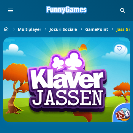
Multiplayer
Jocuri Sociale
GamePoint
Jass Gr