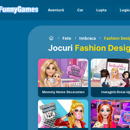
Aventură
Car
Lupta
Logic
Fete
Imbraca
Fashion Desi
Jocuri
Fashion Desi
Mommy Home Decoration
Instagirls Dress U