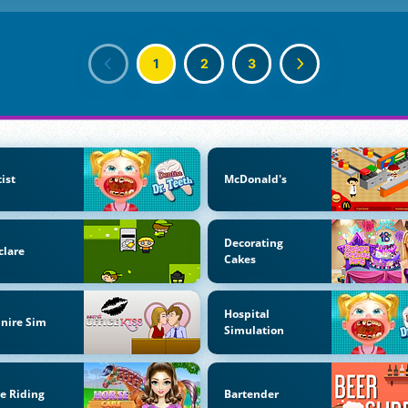
1
2
3
ist
McDonald's
Decorating
clare
Cakes
Hospital
lnire Sim
Simulation
e Riding
Bartender