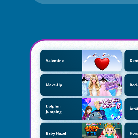
Valentine
Dent
Make-Up
Reci
Dolphin
Întâ
Jumping
Baby Hazel
Hors