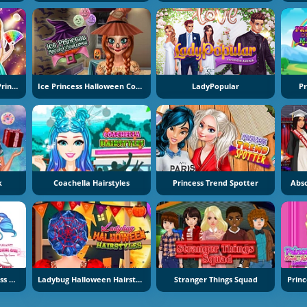
Cariere De Vis Pentru Prințese
Ice Princess Halloween Costumes
LadyPopular
Pr
k
Coachella Hairstyles
Princess Trend Spotter
Abso
Kawaii Magical Girl Dress Up Game
Ladybug Halloween Hairstyles
Stranger Things Squad