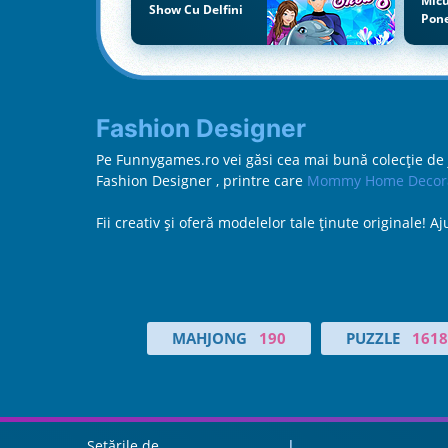
Mic
Show Cu Delfini
Pon
Fashion Designer
Pe Funnygames.ro vei găsi cea mai bună colecție de jo
Fashion Designer , printre care
Mommy Home Decora
Fii creativ şi oferă modelelor tale ţinute originale! 
MAHJONG
190
PUZZLE
1618
Setările de