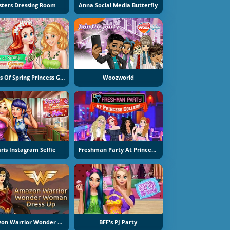
isters Dressing Room
Anna Social Media Butterfly
Colors Of Spring Princess Gowns
Woozworld
ris Instagram Selfie
Freshman Party At Princess College
Amazon Warrior Wonder Woman Dress Up
BFF's PJ Party