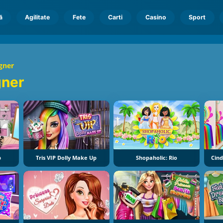
ă
Agilitate
Fete
Carti
Casino
Sport
gner
gner
p
Tris VIP Dolly Make Up
Shopaholic: Rio
Cind