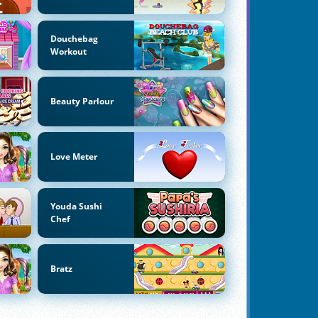
Douchebag
Workout
Beauty Parlour
Love Meter
Youda Sushi
Chef
Bratz