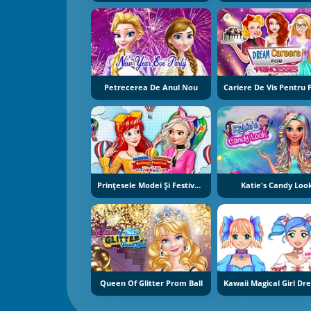
Petrecerea De Anul Nou
Prințesele Modei Și Festivalul Baloanelor
Katie's Candy Loo
Queen Of Glitter Prom Ball