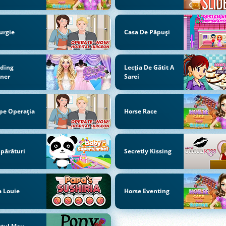
urgie
Casa De Păpuși
ding
Lecția De Gătit A
nner
Sarei
pe Operaţia
Horse Race
părături
Secretly Kissing
 Louie
Horse Eventing