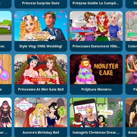
t
Princess Surprise Date
Prințesa Goldie La Cumpărături
S
anc
Style Vlog: OMG Wedding!
Princesses Statement Hills Obsession
ro
Princesses At Met Gala Ball
Prăjitura Monstru
Pa
Kawaii Superhero Avatar Maker
Aurora’s Birthday Ball
Instagirls Christmas Dress Up