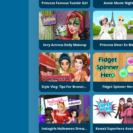
Princess Famous Tumblr Girl
Annie Movie Nigh
Sery Actress Dolly Makeup
Princess Diner En Bl
Style Vlog: Tips For Brunettes
Fidget Spinner He
Instagirls Halloween Dress Up