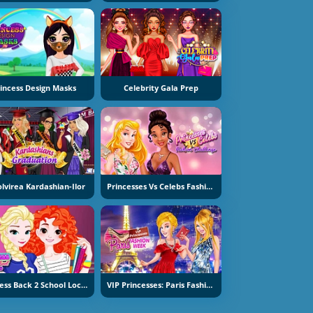
incess Design Masks
Celebrity Gala Prep
lvirea Kardashian-Ilor
Princesses Vs Celebs Fashion Challenge
Princess Back 2 School Lockers
VIP Princesses: Paris Fashion Week