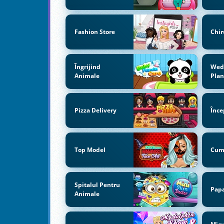
Fashion Store
Chir
Îngrijind
Wed
Animale
Pla
Pizza Delivery
Înce
Top Model
Cum
Spitalul Pentru
Papa
Animale