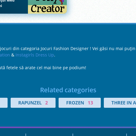
uţul Meu
ei
curi din categoria Jocuri Fashion Designer ! Vei găsi nu mai puțin d
tion
&
Instagirls Dress Up
.
Ajută fetele să arate cel mai bine pe podium!
Related categories
RAPUNZEL
2
FROZEN
13
THREE IN 