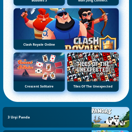
Bubbles 3
Mah Jong Connect
Clash Royale Online
Crescent Solitaire
Tiles Of The Unexpected
3 Urși Panda