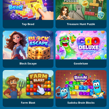
Tap Bead
Treasure Hunt Puzzle
Block Escape
Goodeluxe
Farm Blast
Sudoku Brain Blocks