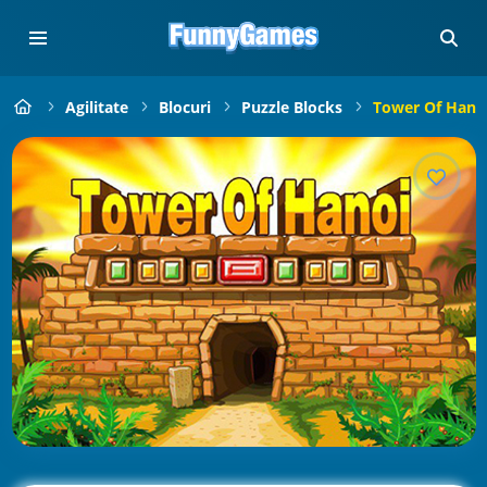
Agilitate
Blocuri
Puzzle Blocks
Tower Of Hano