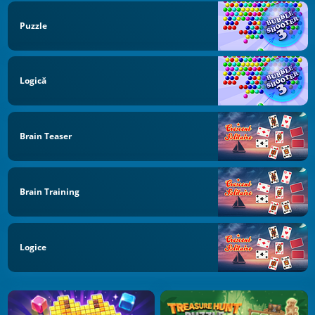
Puzzle
Logică
Brain Teaser
Brain Training
Logice