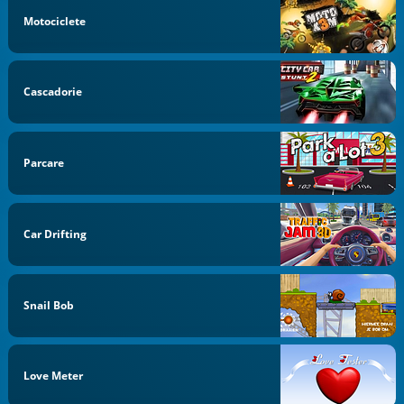
Motociclete
Cascadorie
Parcare
Car Drifting
Snail Bob
Love Meter