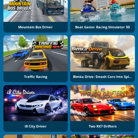
Mountain Bus Driver
Boat Game: Racing Simulator 3D
Traffic Racing
Bimka Drive: Smash Cars Into Splinters
I8 City Driver
Two RX7 Drifters