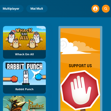
Multiplayer
Mai Mult
Whack Em All
Rabbit Punch