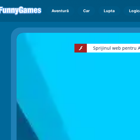
Aventură
Car
Lupta
Logic
Sprijinul web pentru A