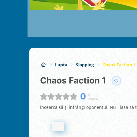
Lupta
Slapping
Chaos Faction 1
Chaos Faction 1
0
0
Cotare:
Încearcă să-ți înfrângi oponentul. Nu-l lăsa să