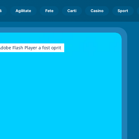
ă
Agilitate
Fete
Carti
Casino
Sport
dobe Flash Player a fost oprit