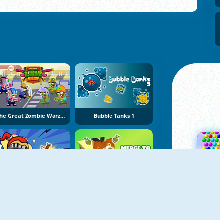
The Great Zombie Warzone
Bubble Tanks 1
You Hit Me!
Merge To Explode