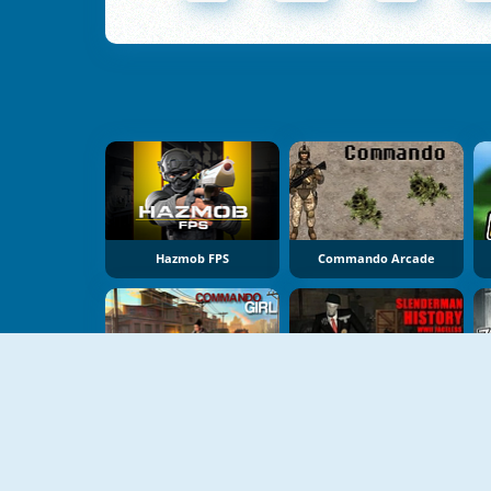
Hazmob FPS
Commando Arcade
Commando Girl
Slenderman History WWII Faceless Horror