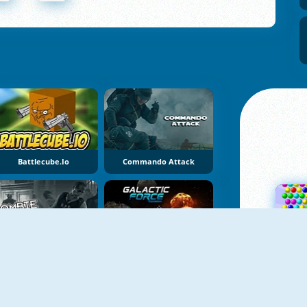
Battlecube.io
Commando Attack
Zombie Apocalypse Tunnel Survival
Galactic Force