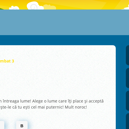
mbat 3
n întreaga lume! Alege o lume care îţi place şi acceptă
şte-le că tu eşti cel mai puternic! Mult noroc!
M
B