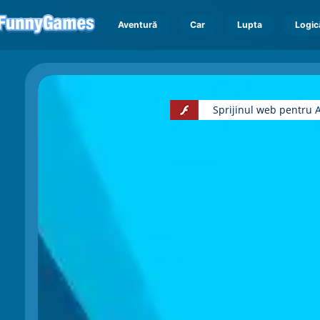
Aventură
Car
Lupta
Logic
Sprijinul web pentru A