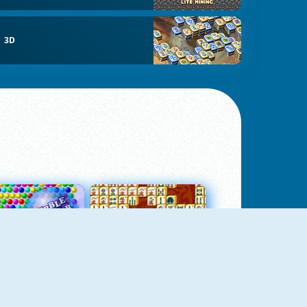
3D
Bubbles 3
Mah Jong Connect