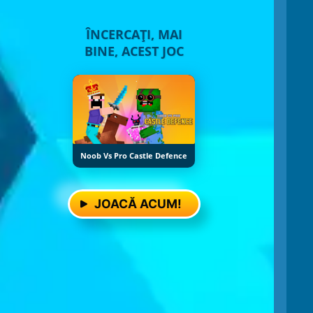
ÎNCERCAȚI, MAI
BINE, ACEST JOC
Noob Vs Pro Castle Defence
JOACĂ ACUM!