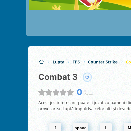
Lupta
FPS
Counter Strike
Co
Combat 3
0
0
Cotare:
Acest joc interesant poate fi jucat cu oameni di
provocarea. Luptă împotriva celorlalţi şi dovede
⇧
space
L