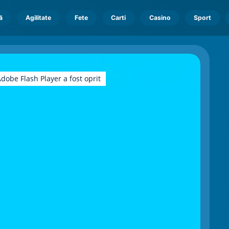
ă
Agilitate
Fete
Carti
Casino
Sport
dobe Flash Player a fost oprit