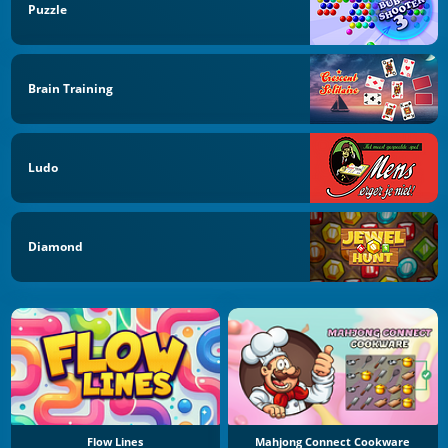
Puzzle
Brain Training
Ludo
Diamond
Flow Lines
Mahjong Connect Cookware