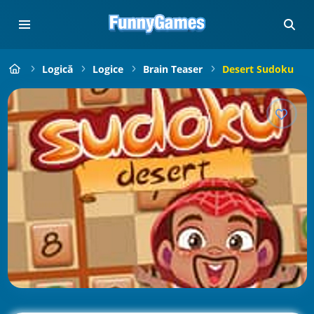
Logică
Logice
Brain Teaser
Desert Sudoku