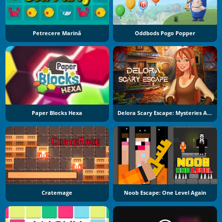
Petrecere Marină
Oddbods Pogo Popper
Paper Blocks Hexa
Delora Scary Escape: Mysteries Adventure
Cratemage
Noob Escape: One Level Again