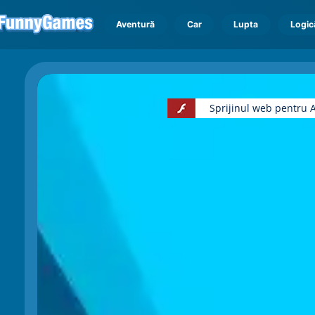
Aventură
Car
Lupta
Logic
Sprijinul web pentru A