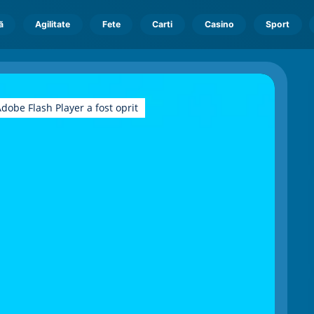
ă
Agilitate
Fete
Carti
Casino
Sport
dobe Flash Player a fost oprit