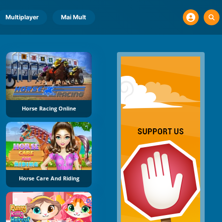
Multiplayer
Mai Mult
Horse Racing Online
Horse Care And Riding