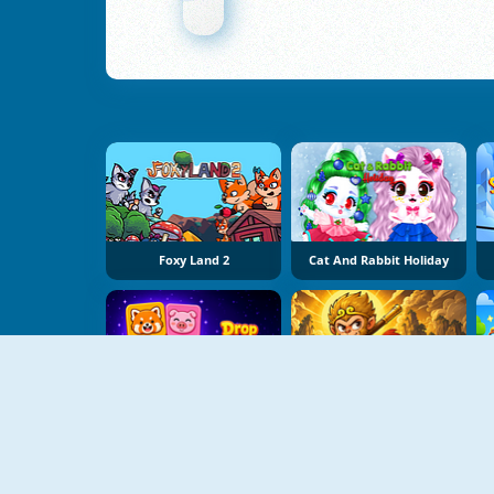
Foxy Land 2
Cat And Rabbit Holiday
Drop Animals
Meme Myth:Wukong