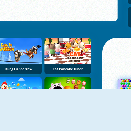
Kung Fu Sparrow
Cat Pancake Diner
Bubble Blasters
Hole Puzzle