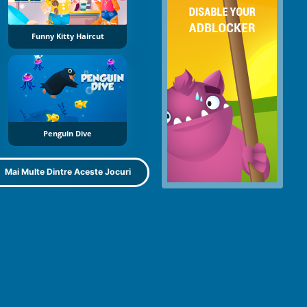
Funny Kitty Haircut
Penguin Dive
Mai Multe Dintre Aceste Jocuri