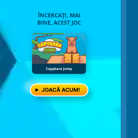
ÎNCERCAȚI, MAI
BINE, ACEST JOC
Capybara Jump
JOACĂ ACUM!