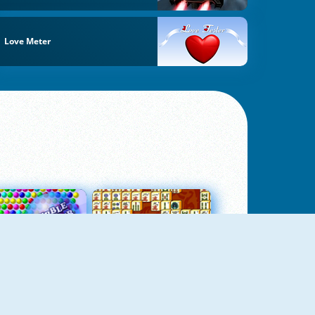
Love Meter
Bubbles 3
Mah Jong Connect