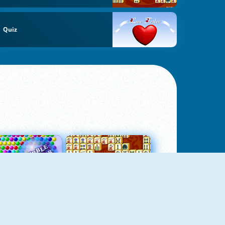
Quiz
Bubbles 3
Mah Jong Connect