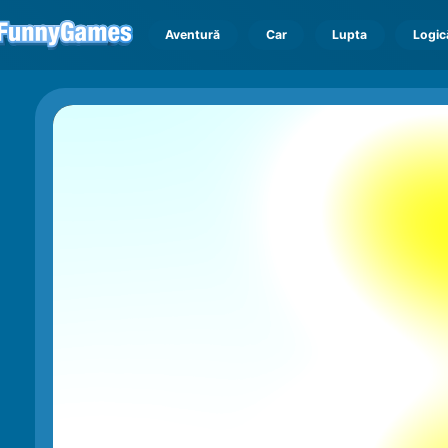
Aventură
Car
Lupta
Logic