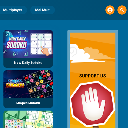
Multiplayer
Mai Mult
New Daily Sudoku
Shapes Sudoku