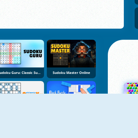
Sudoku Guru: Classic Sudoku
Sudoku Master Online
Ultimate Sudoku
Block Puzzle Sudoku