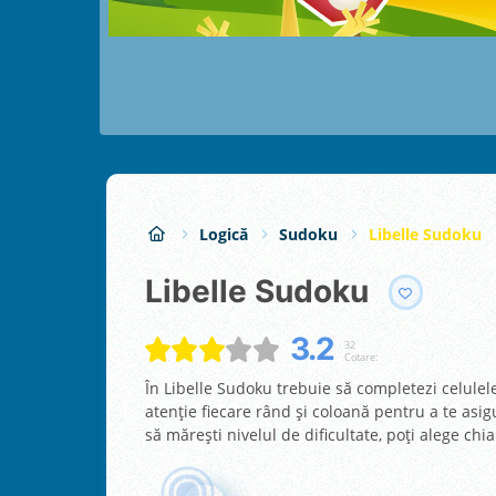
Logică
Sudoku
Libelle Sudoku
Libelle Sudoku
3.2
32
Cotare:
În Libelle Sudoku trebuie să completezi celulel
atenție fiecare rând și coloană pentru a te asi
să mărești nivelul de dificultate, poți alege chiar