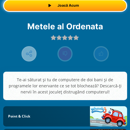
Joacă Acum
Metele al Ordenata
Te-ai săturat și tu de computere de doi bani și de
programele lor enervante ce se tot blochează? Descarcă-ți
nervii în acest joculeț distrugând computerul!
Point & Click