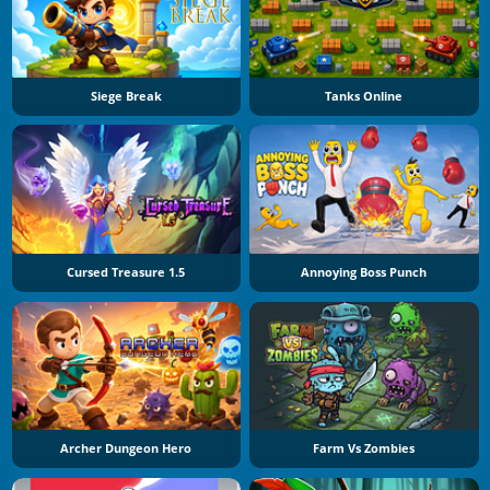
Siege Break
Tanks Online
Cursed Treasure 1.5
Annoying Boss Punch
Archer Dungeon Hero
Farm Vs Zombies