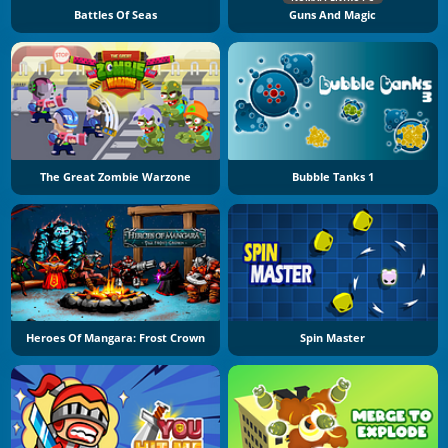
Battles Of Seas
Guns And Magic
The Great Zombie Warzone
Bubble Tanks 1
Heroes Of Mangara: Frost Crown
Spin Master