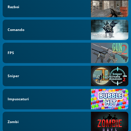
Razboi
Comando
FPS
Sniper
Impuscaturi
Zombi