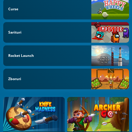
Curse
Sarituri
Rocket Launch
Zboruri