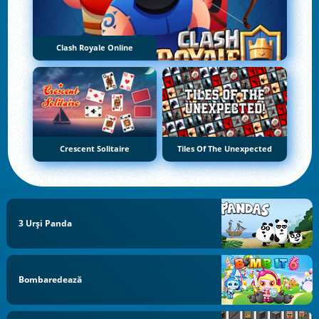
Clash Royale Online
Crescent Solitaire
Tiles Of The Unexpected
3 Urși Panda
Bombaredează