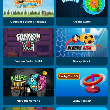
Oddbods Soccer Challenge
Arcade Darts
Cannon Basketball 4
Blocky Kick 2
Knife Hit Horror 2
Lucky Toss 3D