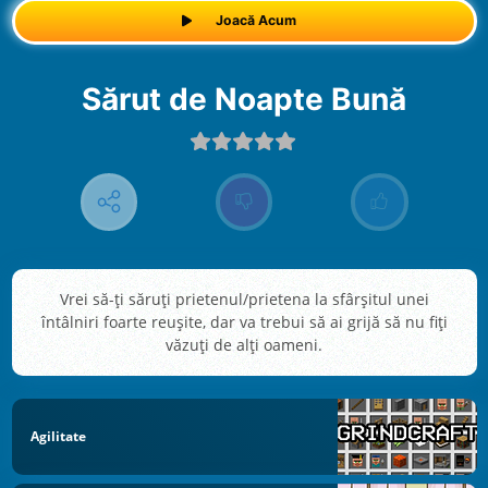
Joacă Acum
Sărut de Noapte Bună
Vrei să-ți săruți prietenul/prietena la sfârșitul unei
întâlniri foarte reușite, dar va trebui să ai grijă să nu fiți
văzuți de alți oameni.
Agilitate