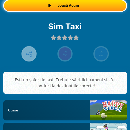
Joacă Acum
Sim Taxi
Ești un șofer de taxi. Trebuie să ridici oameni și să-i
conduci la destinațiile corecte!
Curse