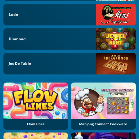
Ludo
Diamond
Joc De Table
Flow Lines
Mahjong Connect Cookware