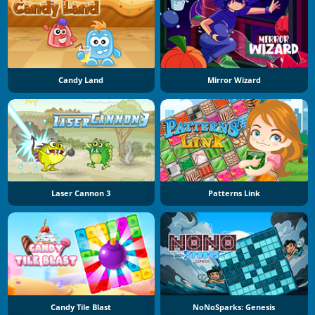
Candy Land
Mirror Wizard
Laser Cannon 3
Patterns Link
Candy Tile Blast
NoNoSparks: Genesis