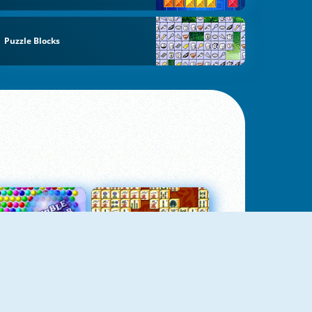
Puzzle Blocks
Bubbles 3
Mah Jong Connect