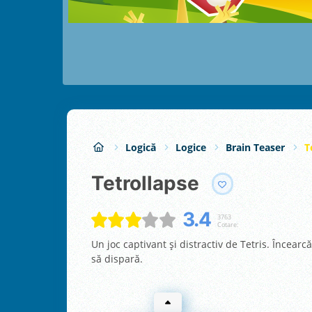
Logică
Logice
Brain Teaser
T
Tetrollapse
3.4
3763
Cotare:
Un joc captivant și distractiv de Tetris. Încearc
să dispară.