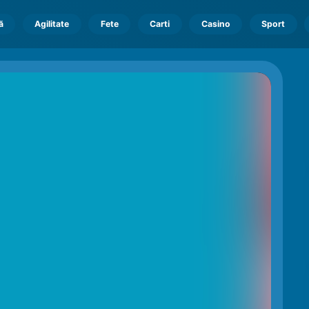
ă
Agilitate
Fete
Carti
Casino
Sport