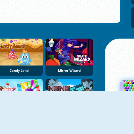
Candy Land
Mirror Wizard
Candy Tile Blast
NoNoSparks: Genesis