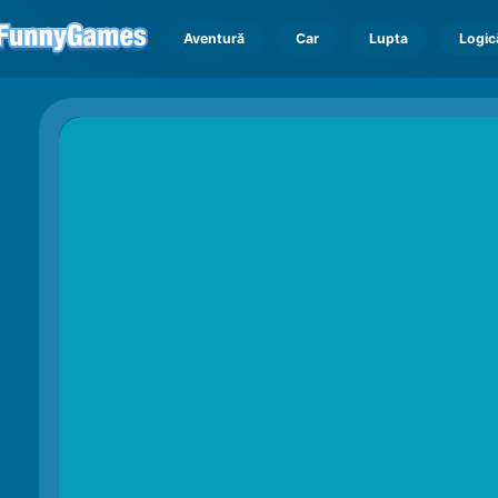
Aventură
Car
Lupta
Logic