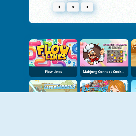
Flow Lines
Mahjong Connect Cookware
Laser Cannon 3
Patterns Link